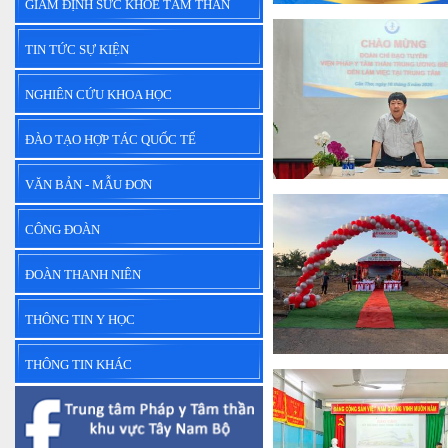
GIÁM ĐỊNH SỨC KHỎE TÂM THẦN
TIN TỨC SỰ KIỆN
NGHIÊN CỨU KHOA HỌC
ĐÀO TẠO HỢP TÁC QUỐC TẾ
VĂN BẢN - MẪU ĐƠN
CÔNG ĐOÀN
ĐOÀN THANH NIÊN
THÔNG TIN Y HỌC
THÔNG TIN KHÁC