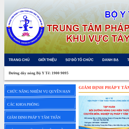
TRANG CHỦ
GIỚI THIỆU
SƠ ĐỒ TỔ CHỨC
DANH BẠ
Đường dây nóng Bộ Y Tế: 1900 9095
GIÁM ĐỊNH PHÁP Y T
CHỨC NĂNG NHIỆM VỤ QUYỀN HẠN
CÁC KHOA PHÒNG
GIÁM ĐỊNH PHÁP Y TÂM THẦN