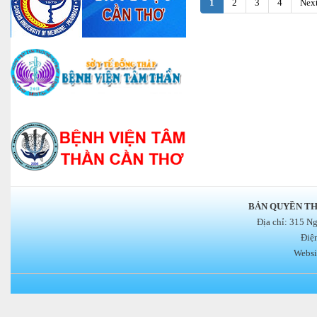
1
2
3
4
Nex
BẢN QUYỀN TH
Địa chỉ: 315 N
Điệ
Websi