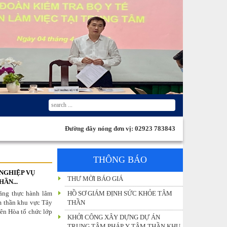
Đường dây nóng đơn vị: 02923 783843
THÔNG BÁO
NGHIỆP VỤ
THƯ MỜI BÁO GIÁ
ẦN...
ăng thực hành lâm
HỒ SƠ GIÁM ĐỊNH SỨC KHỎE TÂM
m thần khu vực Tây
THẦN
ên Hòa tổ chức lớp
KHỞI CÔNG XÂY DỰNG DỰ ÁN
TRUNG TÂM PHÁP Y TÂM THẦN KHU