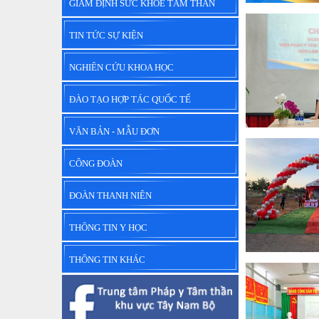
GIÁM ĐỊNH SỨC KHỎE TÂM THẦN
TIN TỨC SỰ KIỆN
NGHIÊN CỨU KHOA HỌC
ĐÀO TẠO HỢP TÁC QUỐC TẾ
VĂN BẢN - MẪU ĐƠN
CÔNG ĐOÀN
ĐOÀN THANH NIÊN
THÔNG TIN Y HỌC
THÔNG TIN KHÁC