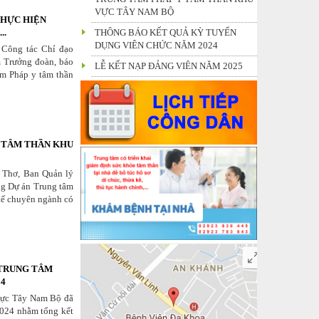
VỰC TÂY NAM BỘ
THỰC HIỆN
..
THÔNG BÁO KẾT QUẢ KỲ TUYỂN
DỤNG VIÊN CHỨC NĂM 2024
 Công tác Chỉ đạo
m Trưởng đoàn, báo
LỄ KẾT NẠP ĐẢNG VIÊN NĂM 2025
tâm Pháp y tâm thần
KIỂM TRA LIÊN NGÀNH VỀ VIỆC
THỰC HIỆN LUẬT GIÁM ĐỊNH TƯ
PHÁP VÀ ĐỀ ÁN 250 TẠI TRUNG TÂM
PHÁP Y TÂM THẦN KHU VỰC TÂY
NAM BỘ
Y TÂM THẦN KHU
THỨ TRƯỞNG THƯỜNG TRỰC ĐỖ
XUÂN TUYÊN VÀ ĐOÀN CÔNG TÁC
 Thơ, Ban Quản lý
BỘ Y TẾ ĐẾN LÀM VIỆC TẠI TRUNG
ựng Dự án Trung tâm
TÂM
tế chuyên ngành có
CÔNG KHAI DỰ TOÁN THU CHI NGÂN
SÁCH QUÝ II, 6 THÁNG ĐẦU NĂM
2026
HỒ SƠ GIÁM ĐỊNH PHÁP Y TÂM
 TRUNG TÂM
THẦN
24
vực Tây Nam Bộ đã
2024 nhằm tổng kết