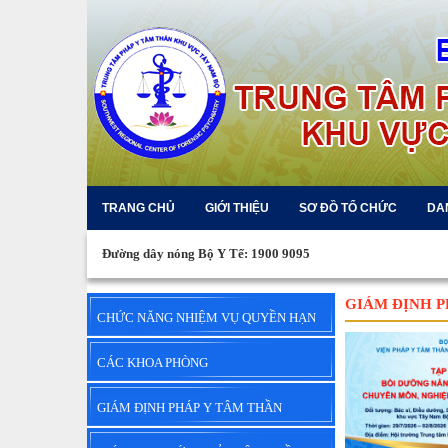
TRANG CHỦ
GIỚI THIỆU
SƠ ĐỒ TỔ CHỨC
DA
Đường dây nóng Bộ Y Tế: 1900 9095
GIÁM ĐỊNH P
CHỨC NĂNG NHIỆM VỤ QUYỀN HẠN
CÁC KHOA PHÒNG
GIÁM ĐỊNH PHÁP Y TÂM THẦN