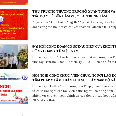
THỨ TRƯỞNG THƯỜNG TRỰC ĐỖ XUÂN TUYÊN VÀ
TÁC BỘ Y TẾ ĐẾN LÀM VIỆC TẠI TRUNG TÂM
Ngày 21/5/2023, Thứ trưởng thường trực Bộ Y tế, PGS.TS
đoàn công tác Bộ Y tế có chuyến thăm và làm việc tại Trun
ĐẠI HỘI CÔNG ĐOÀN CƠ SỞ ĐẦU TIÊN CỦA KHỐI THI
CÔNG ĐOÀN Y TẾ VIỆT NAM
Chiều ngày 15/02, Đại hội Công đoàn cơ sở Trung tâm P
vực Tây Nam Bộ, khóa II, nhiệm kỳ 2023 - 2028 đã diễn ra 
HỘI NGHỊ CÔNG CHỨC, VIÊN CHỨC, NGƯỜI LAO 
TÂM PHÁP Y TÂM THẦN KHU VỰC TÂY NAM BỘ NĂM
Chiều ngày 12/01/2023, Trung tâm Pháp y tâm thần khu 
tổ chức Hội nghị cán bộ, viên chức, người lao động năm 
nhiệm vụ chuyên môn, chính trị của đơn vị, các hoạt độ
2022, đồng thời...
,