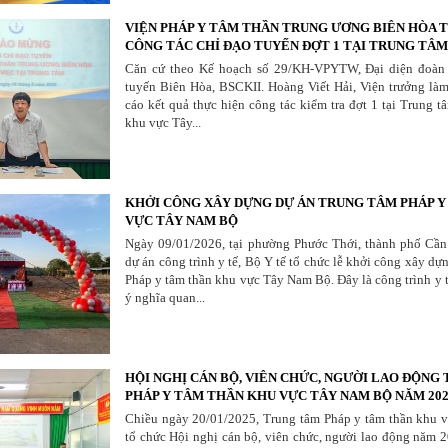
VIỆN PHÁP Y TÂM THẦN TRUNG ƯƠNG BIÊN HÒA 
CÔNG TÁC CHỈ ĐẠO TUYẾN ĐỢT 1 TẠI TRUNG TÂM.
Căn cứ theo Kế hoạch số 29/KH-VPYTW, Đại diện đoàn
tuyến Biên Hòa, BSCKII. Hoàng Viết Hải, Viện trưởng là
cáo kết quả thực hiện công tác kiểm tra đợt 1 tại Trung 
khu vực Tây...
KHỞI CÔNG XÂY DỰNG DỰ ÁN TRUNG TÂM PHÁP 
VỰC TÂY NAM BỘ
Ngày 09/01/2026, tại phường Phước Thới, thành phố Cần
dự án công trình y tế, Bộ Y tế tổ chức lễ khởi công xây d
Pháp y tâm thần khu vực Tây Nam Bộ. Đây là công trình y 
ý nghĩa quan...
HỘI NGHỊ CÁN BỘ, VIÊN CHỨC, NGƯỜI LAO ĐỘNG
PHÁP Y TÂM THẦN KHU VỰC TÂY NAM BỘ NĂM 20
Chiều ngày 20/01/2025, Trung tâm Pháp y tâm thần khu 
tổ chức Hội nghị cán bộ, viên chức, người lao động năm 