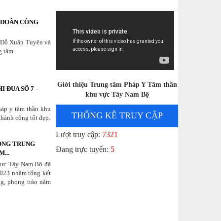
 ĐOÀN CÔNG
. Đỗ Xuân Tuyên và
g tâm.
Giới thiệu Trung tâm Pháp Y Tâm thần
 ĐUA SỐ 7 -
khu vực Tây Nam Bộ
háp y tâm thần khu
THỐNG KÊ TRUY CẬP
thành công tốt đẹp.
Lượt truy cập:
7321
ĐỘNG TRUNG
Đang trực tuyến:
5
...
vực Tây Nam Bộ đã
2023 nhằm tổng kết
ng, phong trào năm