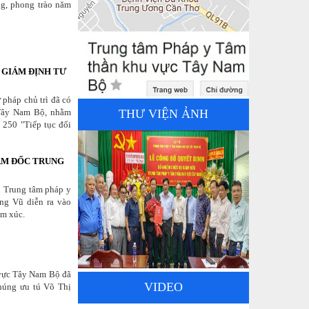
ng, phong trào năm
 GIÁM ĐỊNH TƯ
pháp chủ trì đã có
 Tây Nam Bộ, nhằm
THƯ VIỆN ẢNH
 250 "Tiếp tục đổi
ÁM ĐỐC TRUNG
i Trung tâm pháp y
ng Vũ diễn ra vào
ảm xúc.
 vực Tây Nam Bộ đã
VIDEO
chúng ưu tú Võ Thị