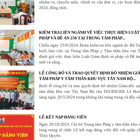
nhiệm vụ chuyên môn, chính trị của đơn vị, các hoạt độ
2024, đồng thời...
KIỂM TRA LIÊN NGÀNH VỀ VIỆC THỰC HIỆN LUẬT
PHÁP VÀ ĐỀ ÁN 250 TẠI TRUNG TÂM PHÁP...
Chiều ngày 25/9/2024, Đoàn kiểm tra liên ngành do Bộ Tư 
buổi làm việc tại Trung tâm Pháp y Tâm thần khu vực
đánh giá việc thực hiện Luật Giám định tư pháp và Đề án
mới và nâng...
LỄ CÔNG BỐ VÀ TRAO QUYẾT ĐỊNH BỔ NHIỆM GI
TÂM PHÁP Y TÂM THẦN KHU VỰC TÂY NAM BỘ...
Buổi lễ công bố và trao quyết định bổ nhiệm Giám đốc tạ
tâm thần khu vực Tây Nam Bộ cho ThS.BSCKII. Lê Hoà
sáng ngày 20/5/2024 trong không khí trang trọng và đầy c
LỄ KẾT NẠP ĐẢNG VIÊN
Ngày 20/10/2023, Chi bộ Trung tâm Pháp y tâm thần khu
long trọng tổ chức Lễ kết nạp đảng viên đối với quần 
Thúy Quyên.