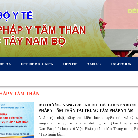
NH BẠ
TIẾP NHẬN Ý KIẾN
LIÊN HỆ
BẢN ĐỒ
FACEBOOK
HÁP Y TÂM THẦN
BỒI DƯỠNG NÂNG CAO KIẾN THỨC CHUYÊN MÔN, 
PHÁP Y TÂM THẦN TẠI TRUNG TÂM PHÁP Y TÂM TH
Nhằm cập nhật, nâng cao kiến thức chuyên môn và kỹ n
sàng cho đội ngũ bác sĩ, điều dưỡng, Trung tâm Pháp y tâ
Nam Bộ phối hợp với Viện Pháp y tâm thần Trung ương Bi
“Tập huấn bồi...