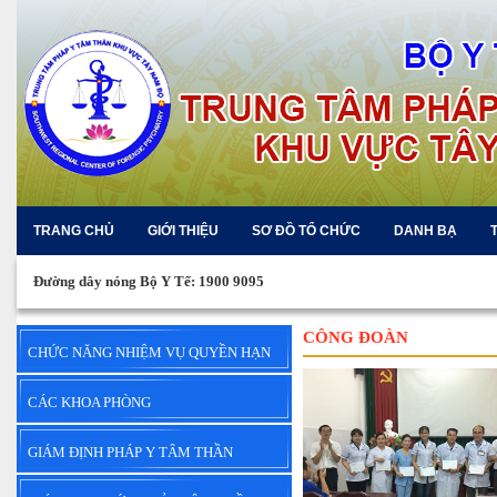
TRANG CHỦ
GIỚI THIỆU
SƠ ĐỒ TỔ CHỨC
DANH BẠ
Đường dây nóng Bộ Y Tế: 1900 9095
CÔNG ĐOÀN
CHỨC NĂNG NHIỆM VỤ QUYỀN HẠN
CÁC KHOA PHÒNG
GIÁM ĐỊNH PHÁP Y TÂM THẦN