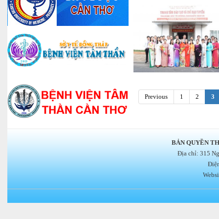
Previous
1
2
3
BẢN QUYỀN TH
Địa chỉ: 315 N
Điệ
Websi