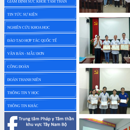
GIÁM ĐỊNH SỨC KHỎE TÂM THẦN
TIN TỨC SỰ KIỆN
NGHIÊN CỨU KHOA HỌC
ĐÀO TẠO HỢP TÁC QUỐC TẾ
VĂN BẢN - MẪU ĐƠN
CÔNG ĐOÀN
ĐOÀN THANH NIÊN
THÔNG TIN Y HỌC
THÔNG TIN KHÁC