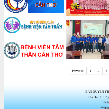
Previous
1
...
3
BẢN QUYỀN TH
Địa chỉ: 315 N
Điệ
Websi