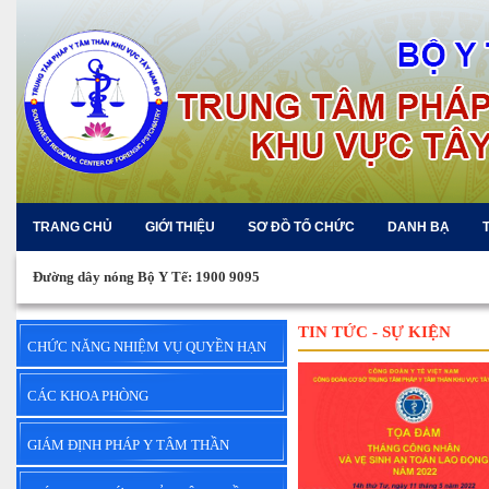
TRANG CHỦ
GIỚI THIỆU
SƠ ĐỒ TỔ CHỨC
DANH BẠ
Đường dây nóng Bộ Y Tế: 1900 9095
TIN TỨC - SỰ KIỆN
CHỨC NĂNG NHIỆM VỤ QUYỀN HẠN
CÁC KHOA PHÒNG
GIÁM ĐỊNH PHÁP Y TÂM THẦN