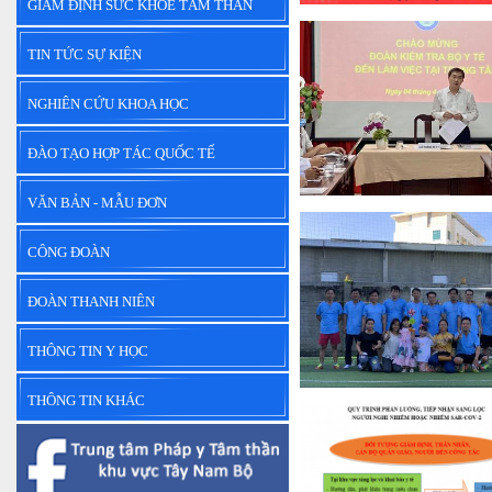
GIÁM ĐỊNH SỨC KHỎE TÂM THẦN
TIN TỨC SỰ KIỆN
NGHIÊN CỨU KHOA HỌC
ĐÀO TẠO HỢP TÁC QUỐC TẾ
VĂN BẢN - MẪU ĐƠN
CÔNG ĐOÀN
ĐOÀN THANH NIÊN
THÔNG TIN Y HỌC
THÔNG TIN KHÁC