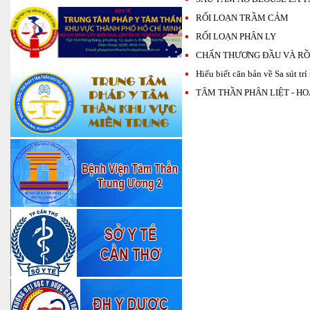
RỐI LOẠN TRẦM CẢM
RỐI LOẠN PHÂN LY
CHẤN THƯƠNG ĐẦU VÀ RỒ
Hiểu biết căn bản về Sa sút trí
TÂM THẦN PHÂN LIỆT - H