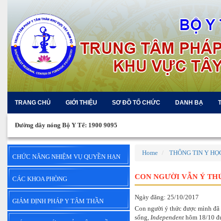
TRANG CHỦ
GIỚI THIỆU
SƠ ĐỒ TỔ CHỨC
DANH BẠ
Đường dây nóng Bộ Y Tế: 1900 9095
Home
THÔNG TIN Y HỌ
CHỨC NĂNG NHIỆM VỤ QUYỀN HẠN
CON NGƯỜI VẪN Ý TH
CÁC KHOA PHÒNG
Ngày đăng: 25/10/2017
GIÁM ĐỊNH PHÁP Y TÂM THẦN
Con người ý thức được mình đã c
sống,
Independent
hôm 18/10 đưa