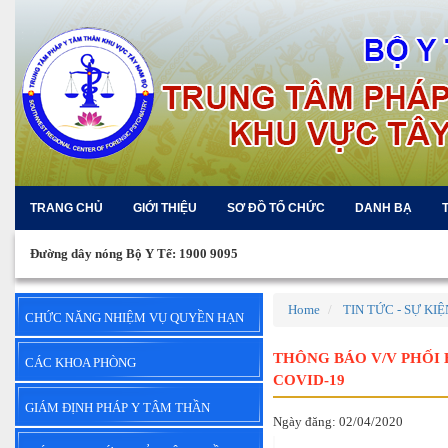
TRANG CHỦ
GIỚI THIỆU
SƠ ĐỒ TỔ CHỨC
DANH BẠ
Đường dây nóng Bộ Y Tế: 1900 9095
Home
TIN TỨC - SỰ KIỆ
CHỨC NĂNG NHIỆM VỤ QUYỀN HẠN
THÔNG BÁO V/V PHỐI 
CÁC KHOA PHÒNG
COVID-19
GIÁM ĐỊNH PHÁP Y TÂM THẦN
Ngày đăng: 02/04/2020