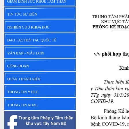
GIÁM ĐỊNH SỨC KHỎE TÂM THẦN
TIN TỨC SỰ KIỆN
NGHIÊN CỨU KHOA HỌC
ĐÀO TẠO HỢP TÁC QUỐC TẾ
VĂN BẢN - MẪU ĐƠN
CÔNG ĐOÀN
ĐOÀN THANH NIÊN
THÔNG TIN Y HỌC
THÔNG TIN KHÁC