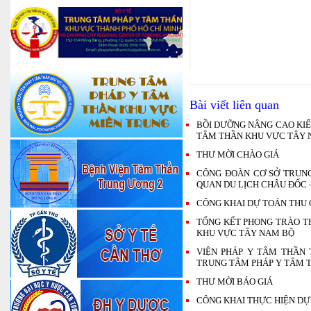
Bài viết liên quan
BỒI DƯỠNG NÂNG CAO KIẾ
TÂM THẦN KHU VỰC TÂY 
THƯ MỜI CHÀO GIÁ
CÔNG ĐOÀN CƠ SỞ TRUN
QUAN DU LỊCH CHÂU ĐỐC 
CÔNG KHAI DỰ TOÁN THU C
TỔNG KẾT PHONG TRÀO TH
KHU VỰC TÂY NAM BỘ
VIỆN PHÁP Y TÂM THẦN 
TRUNG TÂM PHÁP Y TÂM 
THƯ MỜI BÁO GIÁ
CÔNG KHAI THỰC HIỆN DỰ 