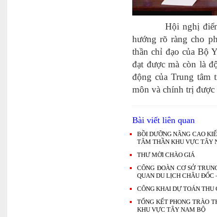
Hội nghị điển hình 
hướng rõ ràng cho ph
thần chỉ đạo của Bộ Y
đạt được mà còn là đ
động của Trung tâm t
môn và chính trị được 
Bài viết liên quan
BỒI DƯỠNG NÂNG CAO KIẾ
TÂM THẦN KHU VỰC TÂY 
THƯ MỜI CHÀO GIÁ
CÔNG ĐOÀN CƠ SỞ TRUN
QUAN DU LỊCH CHÂU ĐỐC 
CÔNG KHAI DỰ TOÁN THU C
TỔNG KẾT PHONG TRÀO TH
KHU VỰC TÂY NAM BỘ