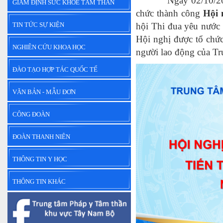
Ngày 02/10/2025, 
GIÁM ĐỊNH SỨC KHỎE TÂM THẦN
chức thành công
Hội 
TIN TỨC SỰ KIỆN
hội Thi đua yêu nước 
Hội nghị được tổ chức
NGHIÊN CỨU KHOA HỌC
người lao động của Tru
ĐÀO TẠO HỢP TÁC QUỐC TẾ
VĂN BẢN - MẪU ĐƠN
CÔNG ĐOÀN
ĐOÀN THANH NIÊN
THÔNG TIN Y HỌC
THÔNG TIN KHÁC