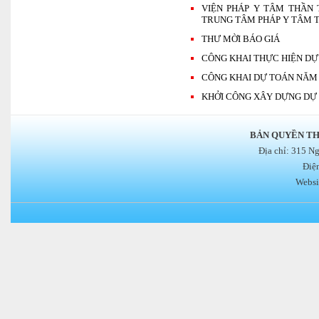
VIỆN PHÁP Y TÂM THẦN 
TRUNG TÂM PHÁP Y TÂM 
THƯ MỜI BÁO GIÁ
CÔNG KHAI THỰC HIỆN DỰ 
CÔNG KHAI DỰ TOÁN NĂM 
KHỞI CÔNG XÂY DỰNG DỰ
BẢN QUYỀN TH
Địa chỉ: 315 N
Điệ
Websi