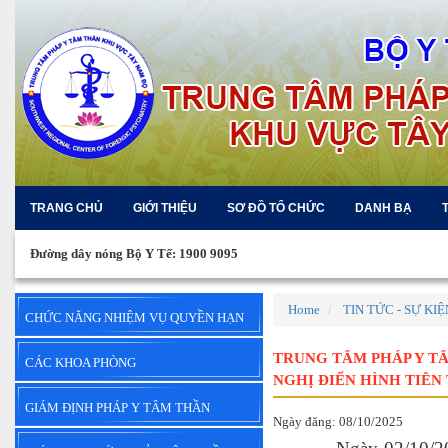
TRANG CHỦ
GIỚI THIỆU
SƠ ĐỒ TỔ CHỨC
DANH BẠ
Đường dây nóng Bộ Y Tế: 1900 9095
Home
TIN TỨC - SỰ KIỆ
CHỨC NĂNG NHIỆM VỤ QUYỀN HẠN
TRUNG TÂM PHÁP Y T
CÁC KHOA PHÒNG
NGHỊ ĐIỂN HÌNH TIÊN T
GIÁM ĐỊNH PHÁP Y TÂM THẦN
Ngày đăng: 08/10/2025