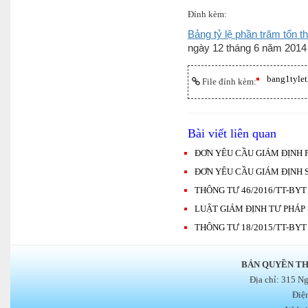
Đính kèm:
Bảng tỷ lệ phần trăm tổn t
ngày 12 tháng 6 năm 2014 
bang1tylet
File đính kèm:
Bài viết liên quan
ĐƠN YÊU CẦU GIÁM ĐỊNH 
ĐƠN YÊU CẦU GIÁM ĐỊNH 
THÔNG TƯ 46/2016/TT-BYT
LUẬT GIÁM ĐỊNH TƯ PHÁP 
THÔNG TƯ 18/2015/TT-BYT
BẢN QUYỀN TH
Địa chỉ: 315 N
Điệ