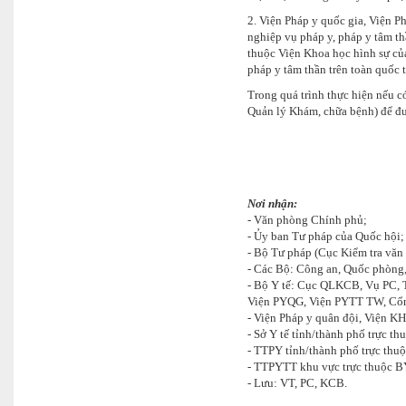
2. Viện Pháp y quốc gia, Viện P
nghiệp vụ pháp y, pháp y tâm t
thuộc Viện Khoa học hình sự của
pháp y tâm thần trên toàn quốc 
Trong quá trình thực hiện nếu c
Quản lý Khám, chữa bệnh) để đư
THỨ
Nơi nhận:
- Văn phòng Chính phủ;
- Ủy ban Tư pháp của Quốc hội;
- Bộ Tư pháp (Cục
- Các Bộ: Công an, Quốc phòng
- Bộ Y tế: Cục QLKCB, Vụ PC, T
Viện PYQG, Viện PYTT TW, C
- Viện Pháp y quân đội, Viện 
- Sở Y tế tỉnh/thành phố trực t
- TTPY tỉnh/thành phố trực thu
- TTPYTT khu vực trực thuộc B
- Lưu: VT, PC, KCB.