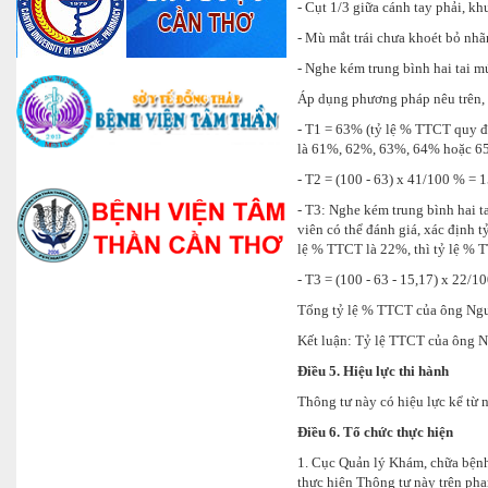
- Cụt 1/3 giữa cánh tay phải, k
- Mù mắt trái chưa khoét bỏ nhã
- Nghe kém trung bình hai tai m
Áp dụng phương pháp nêu trên,
- T1 = 63% (tỷ lệ % TTCT quy đ
là 61%, 62%, 63%, 64% hoặc 65%
- T2 = (100 - 63) x 41/100 % = 1
- T3: Nghe kém trung bình hai 
viên có thể đánh giá, xác định
lệ % TTCT là 22%, thì tỷ lệ % 
- T3 = (100 - 63 - 15,17) x 22/
Tổng tỷ lệ % TTCT của ông Nguy
Kết luận: Tỷ lệ TTCT của ông 
Điều 5. Hiệu lực thi hành
Thông tư này có hiệu lực kể từ
Điều 6. Tổ chức thực hiện
1. Cục Quản lý Khám, chữa bệnh 
thực hiện Thông tư này trên phạ