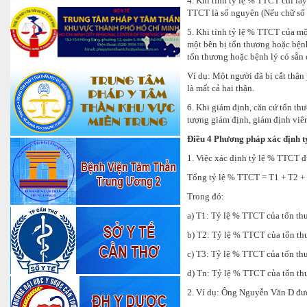
4. Khi tính tỷ lệ % TTCT chỉ lấy
TTCT là số nguyên (Nếu chữ số h
5. Khi tính tỷ lệ % TTCT của mộ
một bên bị tổn thương hoặc bệnh
tổn thương hoặc bệnh lý có sẵn 
Ví dụ: Một người đã bị cắt thận 
là mất cả hai thận.
6. Khi giám định, căn cứ tổn t
tượng giám định, giám định viên
Điều 4 Phương pháp xác định tỷ
1. Việc xác định tỷ lệ % TTCT 
Tổng tỷ lệ % TTCT = T1 + T2 
Trong đó:
a) T1: Tỷ lệ % TTCT của tổn thư
b) T2: Tỷ lệ % TTCT của tổn thư
c) T3: Tỷ lệ % TTCT của tổn th
d) Tn: Tỷ lệ % TTCT của tổn th
2. Ví dụ: Ông Nguyễn Văn D đượ