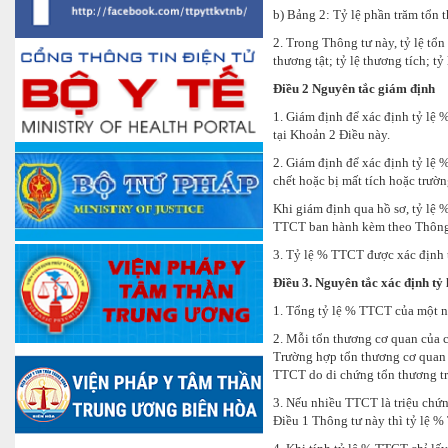
b) Bảng 2: Tỷ lệ phần trăm tổn t
2. Trong Thông tư này, tỷ lệ tổn 
thương tật; tỷ lệ thương tích; tỷ
Điều 2 Nguyên tắc giám định
1. Giám định để xác định tỷ lệ 
tại Khoản 2 Điều này.
2. Giám định để xác định tỷ lệ 
chết hoặc bị mất tích hoặc trườ
Khi giám định qua hồ sơ, tỷ lệ 
TTCT ban hành kèm theo Thông 
3. Tỷ lệ % TTCT được xác định t
Điều 3. Nguyên tắc xác định tỷ 
1. Tổng tỷ lệ % TTCT của một 
2. Mỗi tổn thương cơ quan của c
Trường hợp tổn thương cơ quan n
TTCT do di chứng tổn thương tr
3. Nếu nhiều TTCT là triệu chứ
Điều 1 Thông tư này thì tỷ lệ 