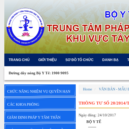
TRANG CHỦ
GIỚI THIỆU
SƠ ĐỒ TỔ CHỨC
DANH BẠ
Đường dây nóng Bộ Y Tế: 1900 9095
Home
VĂN BẢN - MẪU 
CHỨC NĂNG NHIỆM VỤ QUYỀN HẠN
THÔNG TƯ SỐ 20/2014/
CÁC KHOA PHÒNG
Ngày đăng: 24/10/2017
GIÁM ĐỊNH PHÁP Y TÂM THẦN
BỘ Y TẾ
CỘN
-------
Độc