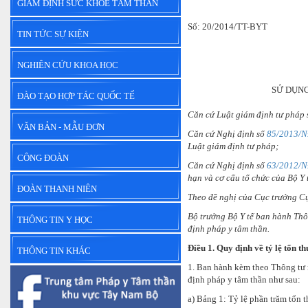
GIÁM ĐỊNH SỨC KHỎE TÂM THẦN
--
Số: 20/2014/TT-BYT
Hà 
TIN TỨC SỰ KIỆN
NGHIÊN CỨU KHOA HỌC
SỬ DỤNG
ĐÀO TẠO HỢP TÁC QUỐC TẾ
Căn cứ Luật giám định tư pháp
VĂN BẢN - MẪU ĐƠN
Căn cứ Nghị định số
85/2013/
Luật giám định tư pháp;
CÔNG ĐOÀN
Căn cứ Nghị định số
63/2012/
hạn và cơ cấu tổ chức của Bộ Y 
ĐOÀN THANH NIÊN
Theo đề nghị của Cục trưởng C
Bộ trưởng Bộ Y tế ban hành Thôn
THÔNG TIN Y HỌC
định pháp y tâm thần.
Điều 1. Quy định về tỷ lệ tổn t
THÔNG TIN KHÁC
1. Ban hành kèm theo Thông tư n
định pháp y tâm thần như sau:
a) Bảng 1: Tỷ lệ phần trăm tổn 